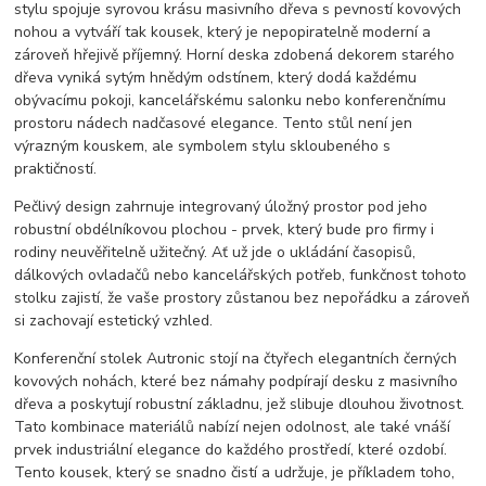
stylu spojuje syrovou krásu masivního dřeva s pevností kovových
nohou a vytváří tak kousek, který je nepopiratelně moderní a
zároveň hřejivě příjemný. Horní deska zdobená dekorem starého
dřeva vyniká sytým hnědým odstínem, který dodá každému
obývacímu pokoji, kancelářskému salonku nebo konferenčnímu
prostoru nádech nadčasové elegance. Tento stůl není jen
výrazným kouskem, ale symbolem stylu skloubeného s
praktičností.
Pečlivý design zahrnuje integrovaný úložný prostor pod jeho
robustní obdélníkovou plochou - prvek, který bude pro firmy i
rodiny neuvěřitelně užitečný. Ať už jde o ukládání časopisů,
dálkových ovladačů nebo kancelářských potřeb, funkčnost tohoto
stolku zajistí, že vaše prostory zůstanou bez nepořádku a zároveň
si zachovají estetický vzhled.
Konferenční stolek Autronic stojí na čtyřech elegantních černých
kovových nohách, které bez námahy podpírají desku z masivního
dřeva a poskytují robustní základnu, jež slibuje dlouhou životnost.
Tato kombinace materiálů nabízí nejen odolnost, ale také vnáší
prvek industriální elegance do každého prostředí, které ozdobí.
Tento kousek, který se snadno čistí a udržuje, je příkladem toho,