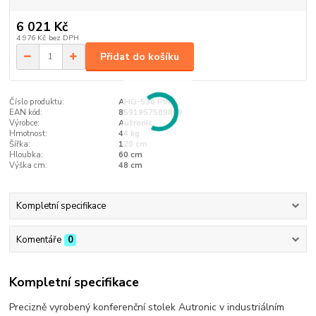
6 021 Kč
4 976 Kč
bez DPH
Přidat do košíku
Číslo produktu:
AHG-536 PINE
EAN kód:
8591957589899
Výrobce:
Autronic
Hmotnost:
44 kg
Šířka:
120 cm
Hloubka:
60 cm
Výška cm:
48 cm
Kompletní specifikace
Komentáře
0
Kompletní specifikace
Precizně vyrobený konferenční stolek Autronic v industriálním