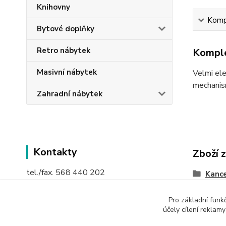
Knihovny
Kompl
Bytové doplňky
Retro nábytek
Komple
Masivní nábytek
Velmi ele
mechanism
Zahradní nábytek
Kontakty
Zboží 
tel./fax. 568 440 202
Kance
mobil: 605 207894 nebo 603 894168
Pro základní funk
účely cílení reklam
mail:
info@maca.cz