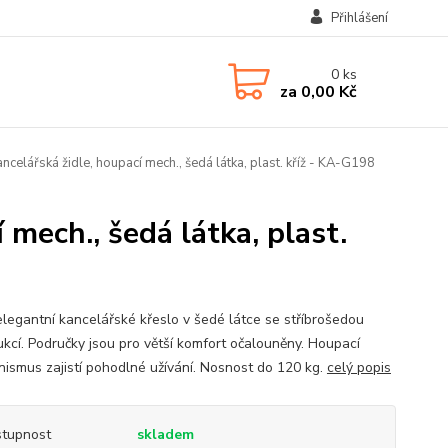
Přihlášení
0
ks
za
0,00 Kč
ncelářská židle, houpací mech., šedá látka, plast. kříž - KA-G198
 mech., šedá látka, plast.
elegantní kancelářské křeslo v šedé látce se stříbrošedou
ukcí. Područky jsou pro větší komfort očalouněny. Houpací
ismus zajistí pohodlné užívání. Nosnost do 120 kg.
celý popis
tupnost
skladem