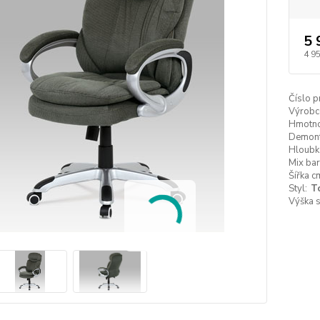
5 
4 9
Číslo p
Výrobc
Hmotno
Demont
Hloubk
Mix bar
Šířka c
Styl:
T
Výška 