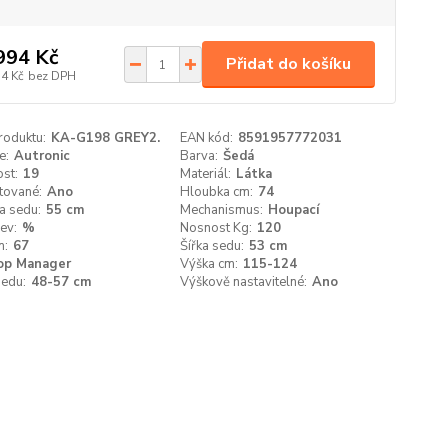
994 Kč
Přidat do košíku
54 Kč
bez DPH
roduktu:
KA-G198 GREY2.
EAN kód:
8591957772031
e:
Autronic
Barva:
Šedá
st:
19
Materiál:
Látka
ované:
Ano
Hloubka cm:
74
a sedu:
55 cm
Mechanismus:
Houpací
ev:
%
Nosnost Kg:
120
m:
67
Šířka sedu:
53 cm
op Manager
Výška cm:
115-124
sedu:
48-57 cm
Výškově nastavitelné:
Ano