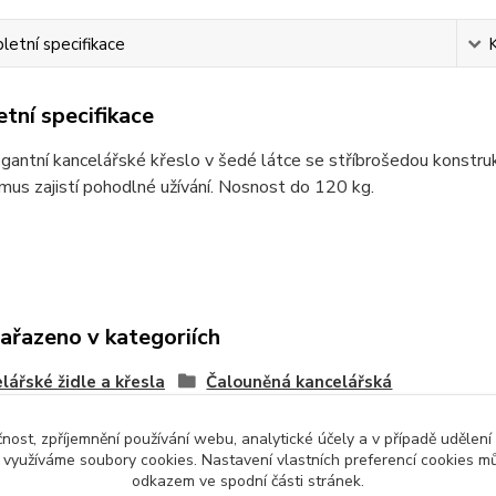
etní specifikace
tní specifikace
gantní kancelářské křeslo v šedé látce se stříbrošedou konstruk
us zajistí pohodlné užívání. Nosnost do 120 kg.
zařazeno v kategoriích
lářské židle a křesla
Čalouněná kancelářská
křesla
čnost, zpříjemnění používání webu, analytické účely a v případě udělení
y využíváme soubory cookies. Nastavení vlastních preferencí cookies mů
odkazem ve spodní části stránek.