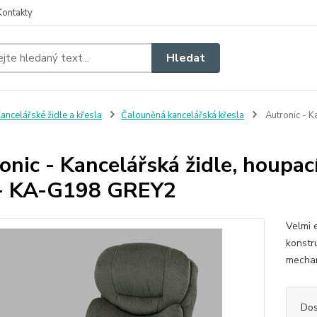
Kontakty
Hledat
ancelářské židle a křesla
Čalouněná kancelářská křesla
Autronic - Ka
onic - Kancelářská židle, houpací
 - KA-G198 GREY2
Velmi 
konstr
mechan
Dos