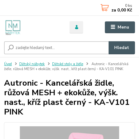
0
ks
za
0,00 Kč
Menu
Hledat
Úvod
Dětský nábytek
Dětské stoly a židle
Autronic - Kancelářská
židle, růžová MESH + ekokůže, výšk. nast., kříž plast černý - KA-V101 PINK
Autronic - Kancelářská židle,
růžová MESH + ekokůže, výšk.
nast., kříž plast černý - KA-V101
PINK