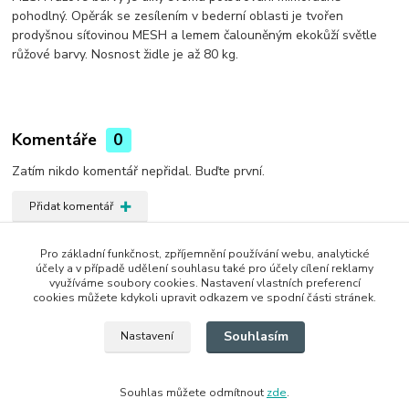
pohodlný. Opěrák se zesílením v bederní oblasti je tvořen
prodyšnou síťovinou MESH a lemem čalouněným ekokůží světle
růžové barvy. Nosnost židle je až 80 kg.
Komentáře
0
Zatím nikdo komentář nepřidal. Buďte první.
Přidat komentář
Zboží zařazeno v kategoriích
Pro základní funkčnost, zpříjemnění používání webu, analytické
účely a v případě udělení souhlasu také pro účely cílení reklamy
Židle
využíváme soubory cookies. Nastavení vlastních preferencí
cookies můžete kdykoli upravit odkazem ve spodní části stránek.
Dětské stoly a židle
Souhlasím
Nastavení
Souhlas můžete odmítnout
zde
.
Vytvořeno na
Eshop-rychle.cz