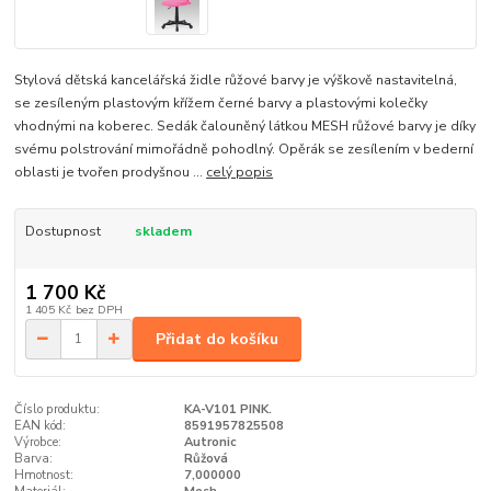
Stylová dětská kancelářská židle růžové barvy je výškově nastavitelná,
se zesíleným plastovým křížem černé barvy a plastovými kolečky
vhodnými na koberec. Sedák čalouněný látkou MESH růžové barvy je díky
svému polstrování mimořádně pohodlný. Opěrák se zesílením v bederní
oblasti je tvořen prodyšnou ...
celý popis
Dostupnost
skladem
1 700 Kč
1 405 Kč
bez DPH
Přidat do košíku
Číslo produktu:
KA-V101 PINK.
EAN kód:
8591957825508
Výrobce:
Autronic
Barva:
Růžová
Hmotnost:
7,000000