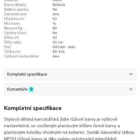
Materiál:
Mesh
Barva detailu:
Růžová
Bederni opěrka:
Ne
Demontované:
Ano
Hloubka cm:
52
Mix barev:
%
Nosnost Kg:
80
Opěrka hlavy:
Ne
Šířka cm:
43
Šířka sedu:
42 cm
Styl:
Dětská - kids
Výška cm:
89-101
Výškově nastavitelné:
Ano
Kompletní specifikace
Komentáře
0
Kompletní specifikace
Stylová dětská kancelářská židle růžové barvy je výškově
nastavitelná, se zesíleným plastovým křížem černé barvy a
plastovými kolečky vhodnými na koberec. Sedák čalouněný látkou
MESH růžové barvy je díky svému polstrování mimořádně