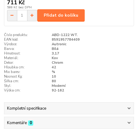
711 Kč
588 Kč
bez DPH
Přidat do košíku
Číslo produktu:
ABD-1222 WT.
EAN kód:
8591957784409
Výrobce:
Autronic
Barva:
Bílá
Hmotnost:
3,17
Materiál:
Kov
Dekor:
Chrom
Hloubka cm:
42
Mix barev:
%
Nosnost Kg:
10
Šířka cm:
80
Styl:
Moderní
Výška cm:
92-162
Kompletní specifikace
Komentáře
0