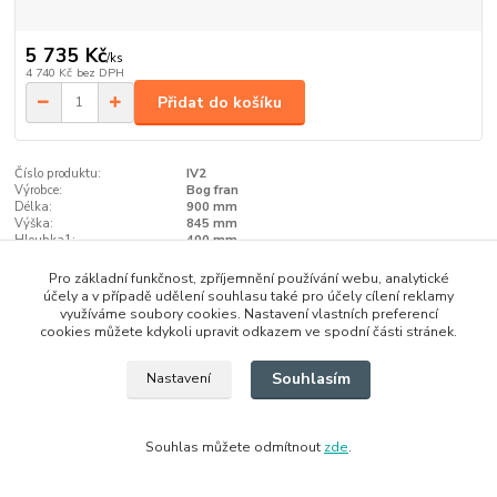
5 735 Kč
/
ks
4 740 Kč
bez DPH
Přidat do košíku
Číslo produktu:
IV2
Výrobce:
Bog fran
Délka:
900 mm
Výška:
845 mm
Hloubka1:
400 mm
Pro základní funkčnost, zpříjemnění používání webu, analytické
účely a v případě udělení souhlasu také pro účely cílení reklamy
Zboží zařazeno v kategoriích
využíváme soubory cookies. Nastavení vlastních preferencí
cookies můžete kdykoli upravit odkazem ve spodní části stránek.
Komody
Souhlasím
Nastavení
Souhlas můžete odmítnout
zde
.
Vytvořeno na
Eshop-rychle.cz