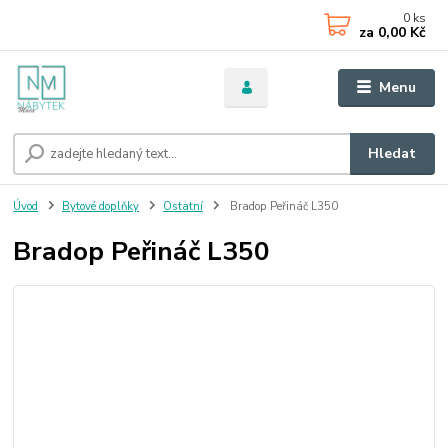
0
ks
za
0,00 Kč
Menu
Hledat
Úvod
Bytové doplňky
Ostatní
Bradop Peřináč L350
Bradop Peřináč L350