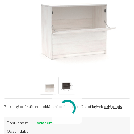
Praktický peřináč pro odkládání peřin, polštářů a přikrývek
celý popis
Dostupnost
skladem
Odstín dubu