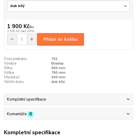
1 900 Kč
/
ks
1 570 Kč
bez DPH
Přidat do košíku
Číslo produktu:
701
Výrobce:
Bradop
Šířka:
900 mm
Výška:
760 mm
Hloubka1:
400 mm
Odstín dubu:
dub bílý
Kompletní specifikace
Komentáře
0
Kompletní specifikace