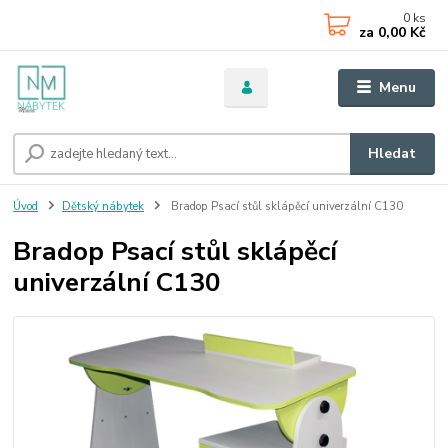
0
ks
za
0,00 Kč
Menu
Hledat
Úvod
Dětský nábytek
Bradop Psací stůl sklápěcí univerzální C130
Bradop Psací stůl sklápěcí
univerzální C130