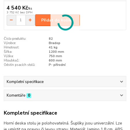
4 540 Kč
/
ks
3 752 Kč
bez DPH
Přidat do košíku
Číslo produktu:
82
Výrobce:
Bradop
Hmotnost:
41 kg
Šířka:
1200 mm
Výška:
750 mm
Hloubka1:
600 mm
Odstín psacích stolů:
P- přírodní
Kompletní specifikace
Komentáře
0
Kompletní specifikace
Horní deska stolu je polohovatelná. Šuplíky jsou univerzální. Lze
je umístit na pravou či levou stranu. Materiál: lamino 1,8 cm, ABS