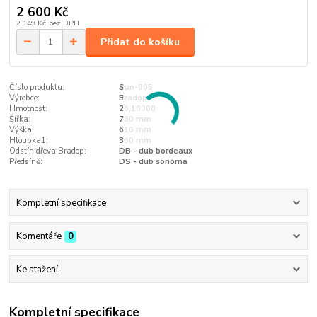
2 600 Kč
2 149 Kč
bez DPH
Přidat do košíku
Číslo produktu:
Sun-905
Výrobce:
Bradop
Hmotnost:
26,10000
Šířka:
780 mm
Výška:
610 mm
Hloubka1:
360 mm
Odstín dřeva Bradop:
DB - dub bordeaux
Předsíně:
DS - dub sonoma
Kompletní specifikace
Komentáře
0
Ke stažení
Kompletní specifikace