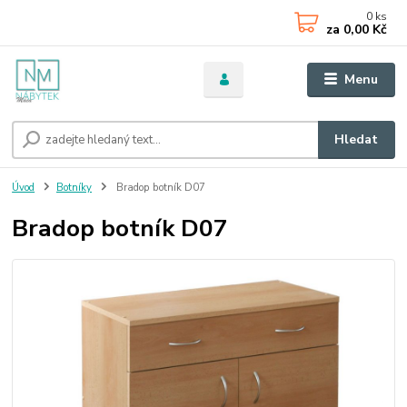
0
ks
za
0,00 Kč
Menu
Hledat
Úvod
Botníky
Bradop botník D07
Bradop botník D07