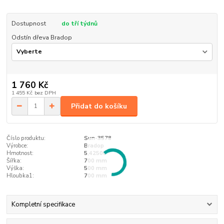
Dostupnost
do tří týdnů
Odstín dřeva Bradop
1 760 Kč
1 455 Kč
bez DPH
Přidat do košíku
Číslo produktu:
Sun-3578
Výrobce:
Bradop
Hmotnost:
5,42500
Šířka:
700 mm
Výška:
500 mm
Hloubka1:
700 mm
Kompletní specifikace