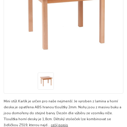
Mini stůl Karlík je určen pro naše nejmenší. Je vyroben z lamina a horní
deska je opatřena ABS hranou tloušťky 2mm. Nohy jsou z masivu buku a
jsou domořeny do stejné barvy. Dezén dle výběru ze vzorníku níže.
Tloušťka horní desky je 1,8cm. Dětský stoleček lze kombinovat se
židličkou Z519, kterou najd...
celý popis