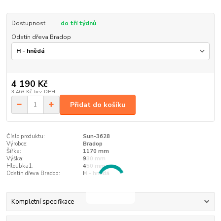
Dostupnost
do tří týdnů
Odstín dřeva Bradop
4 190 Kč
3 463 Kč
bez DPH
Přidat do košíku
Číslo produktu:
Sun-3628
Výrobce:
Bradop
Šířka:
1170 mm
Výška:
930 mm
Hloubka1:
450 mm
Odstín dřeva Bradop:
H - hnědá
Kompletní specifikace