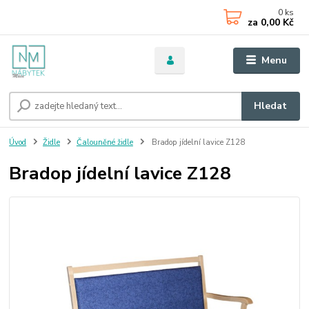
0
ks
za
0,00 Kč
Menu
Hledat
Úvod
Židle
Čalouněné židle
Bradop jídelní lavice Z128
Bradop jídelní lavice Z128