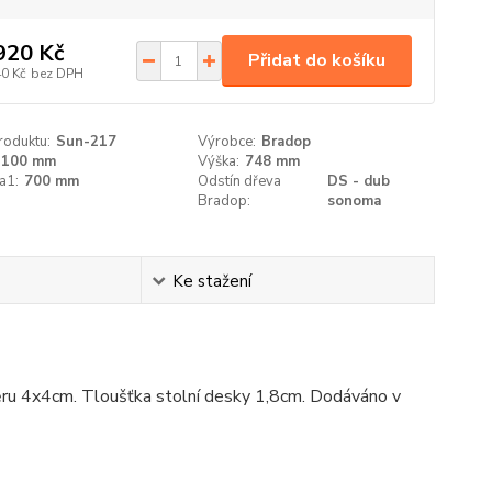
920 Kč
Přidat do košíku
40 Kč
bez DPH
roduktu:
Sun-217
Výrobce:
Bradop
1100 mm
Výška:
748 mm
a1:
700 mm
Odstín dřeva
DS - dub
Bradop:
sonoma
Ke stažení
změru 4x4cm. Tloušťka stolní desky 1,8cm. Dodáváno v