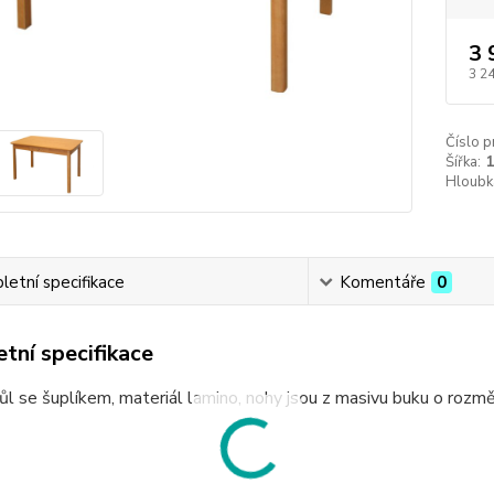
3 
3 2
Číslo p
Šířka:
Hloubk
etní specifikace
Komentáře
0
tní specifikace
stůl se šuplíkem, materiál lamino, nohy jsou z masivu buku o ro