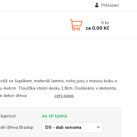
Přihlášení
0
ks
za
0,00 Kč
í stůl se šuplíkem, materiál lamino, nohy jsou z masivu buku o
u 4x4cm. Tloušťka stolní desky 1,8cm. Dodáváno v demontu.
erte dekor dřeva:
celý popis
tupnost
do tří týdnů
tín dřeva Bradop