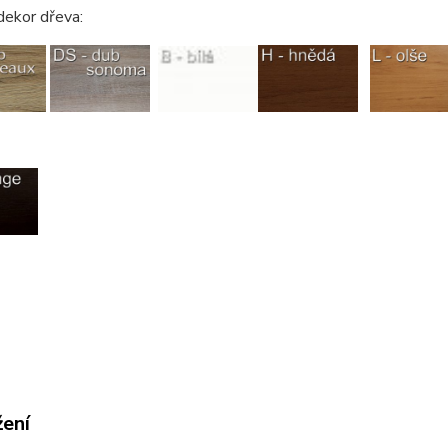
dekor dřeva:
žení