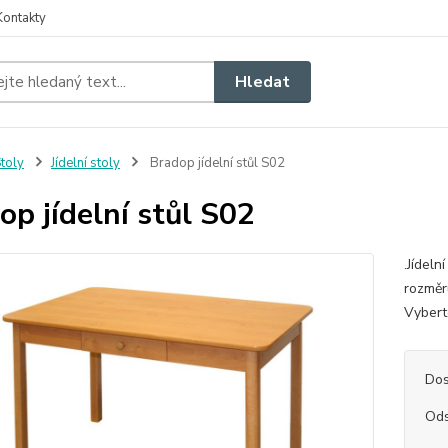
Kontakty
Hledat
toly
Jídelní stoly
Bradop jídelní stůl S02
op jídelní stůl S02
.Jídeln
rozměr
Vyb
Dos
Ods