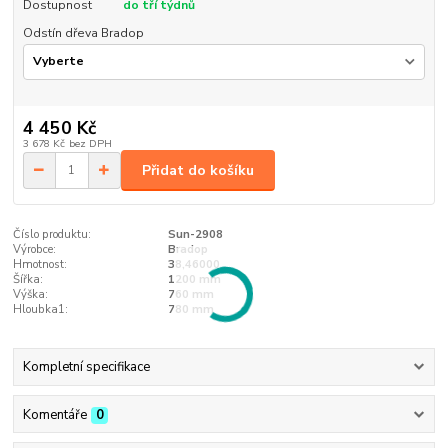
Dostupnost
do tří týdnů
Odstín dřeva Bradop
4 450 Kč
3 678 Kč
bez DPH
Přidat do košíku
Číslo produktu:
Sun-2908
Výrobce:
Bradop
Hmotnost:
38,46000
Šířka:
1200 mm
Výška:
760 mm
Hloubka1:
780 mm
Kompletní specifikace
Komentáře
0