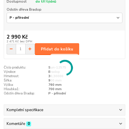
Dostupnost
do tří týdnů
Odstín dřeva Bradop
2 990 Kč
2 471 Kč
bez DPH
Přidat do košíku
Číslo produktu:
Sun-12575
Výrobce:
Bradop
Hmotnost:
30,30000
Šířka:
900 mm
Výška:
760 mm
Hloubka1:
700 mm
Odstín dřeva Bradop:
P - přírodní
Kompletní specifikace
Komentáře
0