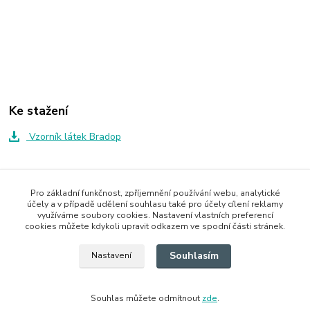
Ke stažení
Vzorník látek Bradop
Zboží zařazeno v kategoriích
Pro základní funkčnost, zpříjemnění používání webu, analytické
účely a v případě udělení souhlasu také pro účely cílení reklamy
Stoly
využíváme soubory cookies. Nastavení vlastních preferencí
cookies můžete kdykoli upravit odkazem ve spodní části stránek.
Jídelní stoly
Souhlasím
Nastavení
Souhlas můžete odmítnout
zde
.
Vytvořeno na
Eshop-rychle.cz