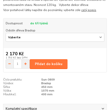
smontovaném stavu. Nosnost 120 kg. Vyberte dekor dřeva:
Vzor potahové látky napište do poznámky, vyberte zde
celý popis
Dostupnost
do tří týdnů
Odstín dřeva Bradop
2 170 Kč
1 793 Kč
bez DPH
Přidat do košíku
Číslo produktu:
Sun-3609
Výrobce:
Bradop
Šířka:
450 mm
Výška:
1070 mm
Hloubka1:
400 mm
Kompletní specifikace