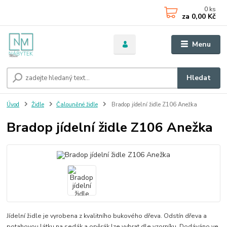
0
ks
za
0,00 Kč
Menu
Hledat
Úvod
Židle
Čalouněné židle
Bradop jídelní židle Z106 Anežka
Bradop jídelní židle Z106 Anežka
Jídelní židle je vyrobena z kvalitního bukového dřeva. Odstín dřeva a
potahovou látku na sedák a opěrák lze vybrat dle vzorníku. Dodáváno ve