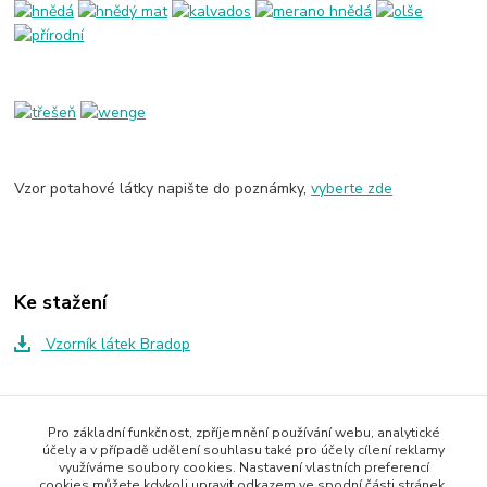
Vzor potahové látky napište do poznámky,
vyberte zde
Ke stažení
Vzorník látek Bradop
Zboží zařazeno v kategoriích
Pro základní funkčnost, zpříjemnění používání webu, analytické
účely a v případě udělení souhlasu také pro účely cílení reklamy
Židle
využíváme soubory cookies. Nastavení vlastních preferencí
cookies můžete kdykoli upravit odkazem ve spodní části stránek.