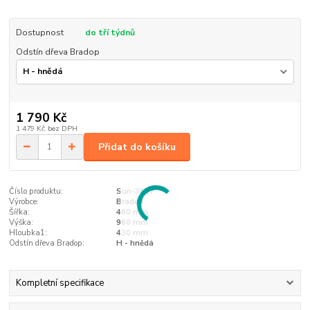
Dostupnost
do tří týdnů
Odstín dřeva Bradop
1 790 Kč
1 479 Kč
bez DPH
Přidat do košíku
Číslo produktu:
Sun-3617
Výrobce:
Bradop
Šířka:
460 mm
Výška:
960 mm
Hloubka1:
430 mm
Odstín dřeva Bradop:
H - hnědá
Kompletní specifikace