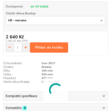
Dostupnost
do tří týdnů
Odstín dřeva Bradop
2 640 Kč
2 182 Kč
bez DPH
Přidat do košíku
Číslo produktu:
Sun-3627
Výrobce:
Bradop
Šířka:
490 mm
Výška:
930 mm
Hloubka1:
450 mm
Odstín dřeva Bradop:
HE - merano
Kompletní specifikace
Komentáře
0