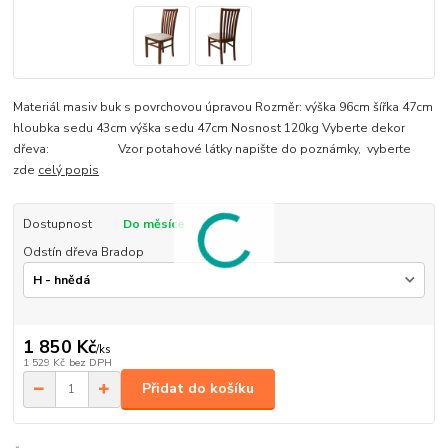
Materiál masiv buk s povrchovou úpravou Rozměr: výška 96cm šířka 47cm
hloubka sedu 43cm výška sedu 47cm Nosnost 120kg Vyberte dekor
dřeva: Vzor potahové látky napište do poznámky, vyberte
zde
celý popis
Dostupnost
Do měsíce
Odstín dřeva Bradop
1 850 Kč
/
ks
1 529 Kč
bez DPH
Přidat do košíku