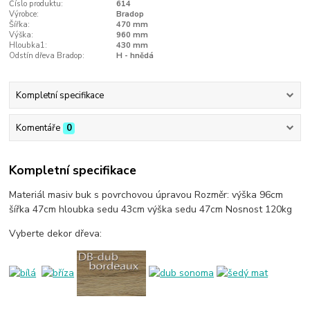
Číslo produktu:
614
Výrobce:
Bradop
Šířka:
470 mm
Výška:
960 mm
Hloubka1:
430 mm
Odstín dřeva Bradop:
H - hnědá
Kompletní specifikace
Komentáře
0
Kompletní specifikace
Materiál masiv buk s povrchovou úpravou Rozměr: výška 96cm
šířka 47cm hloubka sedu 43cm výška sedu 47cm Nosnost 120kg
Vyberte dekor dřeva: