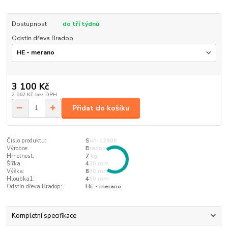
Dostupnost
do tří týdnů
Odstín dřeva Bradop
3 100 Kč
2 562 Kč
bez DPH
Přidat do košíku
Číslo produktu:
Sun-12986
Výrobce:
Bradop
Hmotnost:
7 kg
Šířka:
430 mm
Výška:
880 mm
Hloubka1:
460 mm
Odstín dřeva Bradop:
HE - merano
Kompletní specifikace