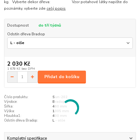
kg. Vyberte dekor dřeva: Vzor potahové látky napište do
poznámky, vyberte zde
celý popis
Dostupnost
do tří týdnů
Odstín dřeva Bradop
2 030 Kč
1 678 Kč
bez DPH
Přidat do košíku
Číslo produktu:
Sun-202
Výrobce:
Bradop
Šířka:
460 mm
Výška:
1005 mm
Hloubka1:
400 mm
Odstín dřeva Bradop:
L - olše
Kompletní specifikace