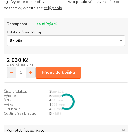
kg. Vyberte dekor dřeva: Vzor potahové látky napište do
poznámky, vyberte zde
celý popis
Dostupnost
do tří týdnů
Odstín dřeva Bradop
2 030 Kč
1 678 Kč
bez DPH
Přidat do košíku
Číslo produktu:
Sun-202
Výrobce:
Bradop
Šířka:
460 mm
Výška:
1005 mm
Hloubka1:
400 mm
Odstín dřeva Bradop:
B - bílá
Kompletní specifikace