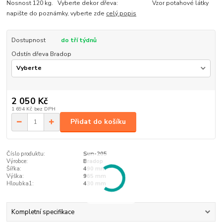
Nosnost 120 kg. Vyberte dekor dřeva: Vzor potahové látky
napište do poznámky, vyberte zde
celý popis
Dostupnost
do tří týdnů
Odstín dřeva Bradop
2 050 Kč
1 694 Kč
bez DPH
Přidat do košíku
Číslo produktu:
Sun-205
Výrobce:
Bradop
Šířka:
490 mm
Výška:
965 mm
Hloubka1:
430 mm
Kompletní specifikace