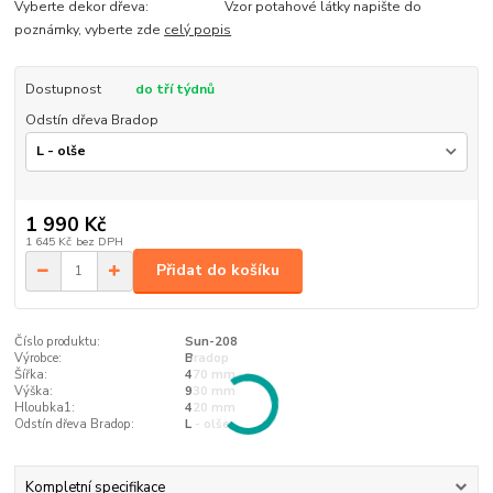
Vyberte dekor dřeva: Vzor potahové látky napište do
poznámky, vyberte zde
celý popis
Dostupnost
do tří týdnů
Odstín dřeva Bradop
1 990 Kč
1 645 Kč
bez DPH
Přidat do košíku
Číslo produktu:
Sun-208
Výrobce:
Bradop
Šířka:
470 mm
Výška:
930 mm
Hloubka1:
420 mm
Odstín dřeva Bradop:
L - olše
Kompletní specifikace