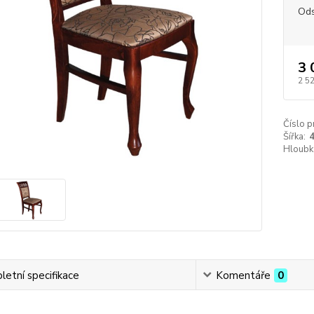
Ods
3 
2 5
Číslo p
Šířka:
Hloubk
etní specifikace
Komentáře
0