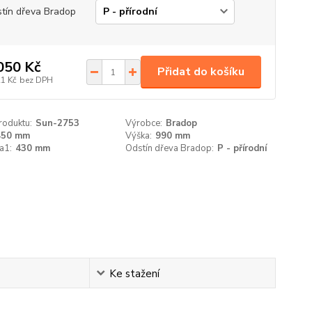
tín dřeva Bradop
050 Kč
Přidat do košíku
21 Kč
bez DPH
roduktu:
Sun-2753
Výrobce:
Bradop
450 mm
Výška:
990 mm
a1:
430 mm
Odstín dřeva Bradop:
P - přírodní
Ke stažení