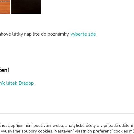
ahové látky napište do poznámky,
vyberte zde
žení
ík látek Bradop
zařazeno v kategoriích
čnost, zpříjemnění používání webu, analytické účely a v případě udělení
Čalouněné židle
y využíváme soubory cookies. Nastavení vlastních preferencí cookies mů