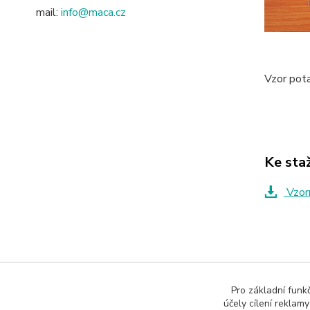
mail:
info@maca.cz
Vzor pot
Ke sta
Vzorn
Zboží 
Pro základní funk
Židle
účely cílení reklam