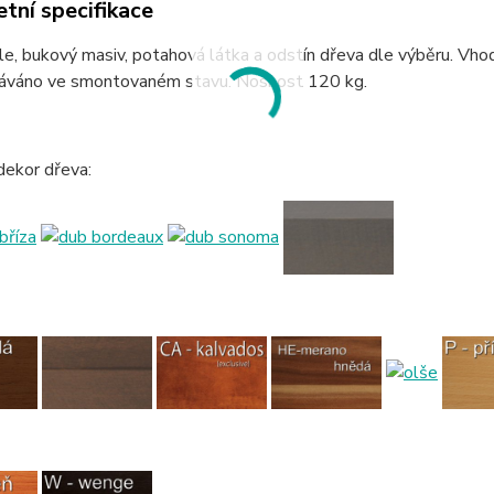
tní specifikace
idle, bukový masiv, potahová látka a odstín dřeva dle výběru. Vhodná
. Dodáváno ve smontovaném stavu. Nosnost 120 kg.
dekor dřeva: