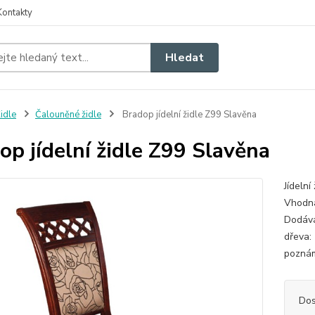
Kontakty
Hledat
idle
Čalouněné židle
Bradop jídelní židle Z99 Slavěna
op jídelní židle Z99 Slavěna
Jídelní
Vhodná 
Dodává
dřev
poznám
Dos