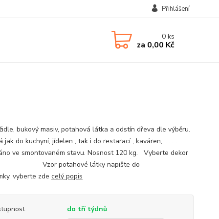
Přihlášení
0
ks
za
0,00 Kč
 židle, bukový masiv, potahová látka a odstín dřeva dle výběru.
jak do kuchyní, jídelen , tak i do restarací , kaváren, ..........
no ve smontovaném stavu. Nosnost 120 kg. Vyberte dekor
a: Vzor potahové látky napište do
ky, vyberte zde
celý popis
tupnost
do tří týdnů