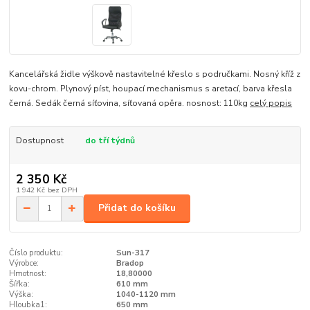
Kancelářská židle výškově nastavitelné křeslo s područkami. Nosný kříž z
kovu-chrom. Plynový píst, houpací mechanismus s aretací, barva křesla
černá. Sedák černá síťovina, síťovaná opěra. nosnost: 110kg
celý popis
Dostupnost
do tří týdnů
2 350 Kč
1 942 Kč
bez DPH
Přidat do košíku
Číslo produktu:
Sun-317
Výrobce:
Bradop
Hmotnost:
18,80000
Šířka:
610 mm
Výška:
1040-1120 mm
Hloubka1:
650 mm