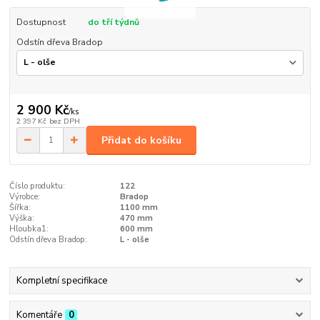
Dostupnost
do tří týdnů
Odstín dřeva Bradop
2 900 Kč
/
ks
2 397 Kč
bez DPH
Přidat do košíku
Číslo produktu:
122
Výrobce:
Bradop
Šířka:
1100 mm
Výška:
470 mm
Hloubka1:
600 mm
Odstín dřeva Bradop:
L - olše
Kompletní specifikace
Komentáře
0