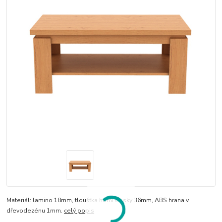
Materiál: lamino 18mm, tloušťka horní desky 36mm, ABS hrana v
dřevodezénu 1mm.
celý popis