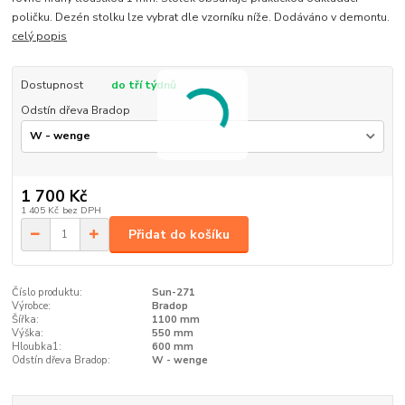
poličku. Dezén stolku lze vybrat dle vzorníku níže. Dodáváno v demontu.
celý popis
Dostupnost
do tří týdnů
Odstín dřeva Bradop
1 700 Kč
1 405 Kč
bez DPH
Přidat do košíku
Číslo produktu:
Sun-271
Výrobce:
Bradop
Šířka:
1100 mm
Výška:
550 mm
Hloubka1:
600 mm
Odstín dřeva Bradop:
W - wenge