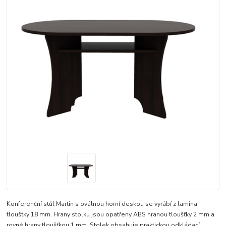
Konferenční stůl Martin s oválnou horní deskou se vyrábí z lamina
tloušťky 18 mm. Hrany stolku jsou opatřeny ABS hranou tloušťky 2 mm a
rovné hrany tloušťkou 1 mm. Stolek obsahuje praktickou odkládací