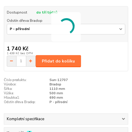
Dostupnost
do tří týdnů
Odstín dřeva Bradop
1 740 Kč
1 438 Kč
bez DPH
Přidat do košíku
Číslo produktu:
Sun-12707
Výrobce:
Bradop
Šířka:
1110 mm
Výška:
500 mm
Hloubka1:
690 mm
Odstín dřeva Bradop:
P - přírodní
Kompletní specifikace