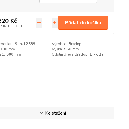
320 Kč
Přidat do košíku
17 Kč
bez DPH
roduktu:
Sun-12689
Výrobce:
Bradop
1100 mm
Výška:
550 mm
a1:
600 mm
Odstín dřeva Bradop:
L - olše
Ke stažení