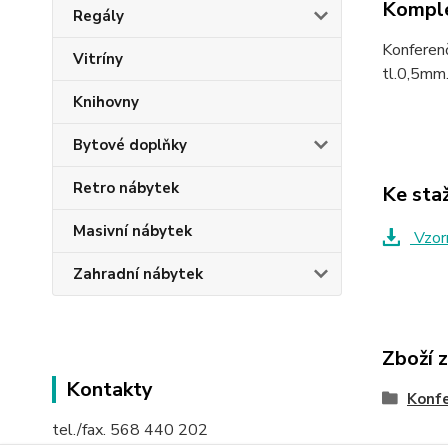
Komple
Regály
Konferenč
Vitríny
tl.0,5mm.
Knihovny
Bytové doplňky
Retro nábytek
Ke sta
Masivní nábytek
Vzorn
Zahradní nábytek
Zboží 
Kontakty
Konfe
tel./fax. 568 440 202