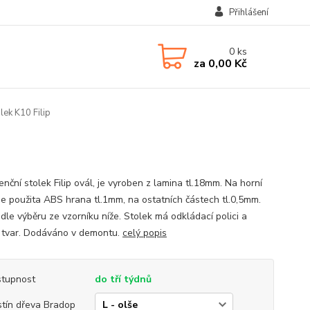
Přihlášení
0
ks
za
0,00 Kč
lek K10 Filip
nční stolek Filip ovál, je vyroben z lamina tl.18mm. Na horní
je použita ABS hrana tl.1mm, na ostatních částech tl.0,5mm.
dle výběru ze vzorníku níže. Stolek má odkládací polici a
 tvar. Dodáváno v demontu.
celý popis
tupnost
do tří týdnů
tín dřeva Bradop