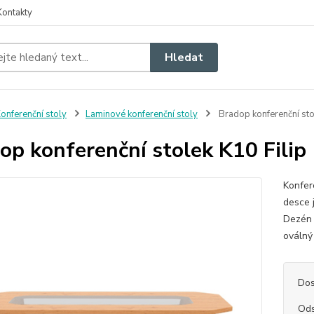
Kontakty
Hledat
onferenční stoly
Laminové konferenční stoly
Bradop konferenční sto
op konferenční stolek K10 Filip
Konfere
desce 
Dezén 
oválný
Dos
Ods