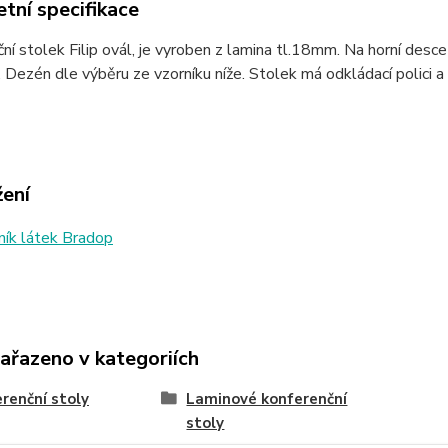
tní specifikace
ní stolek Filip ovál, je vyroben z lamina tl.18mm. Na horní desc
 Dezén dle výběru ze vzorníku níže. Stolek má odkládací polici 
žení
ík látek Bradop
zařazeno v kategoriích
renční stoly
Laminové konferenční
stoly