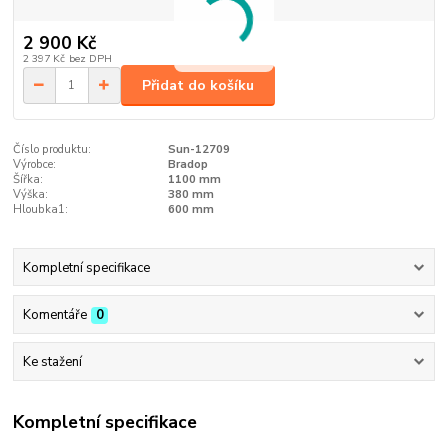
2 900 Kč
2 397 Kč
bez DPH
Přidat do košíku
Číslo produktu:
Sun-12709
Výrobce:
Bradop
Šířka:
1100 mm
Výška:
380 mm
Hloubka1:
600 mm
Kompletní specifikace
Komentáře
0
Ke stažení
Kompletní specifikace