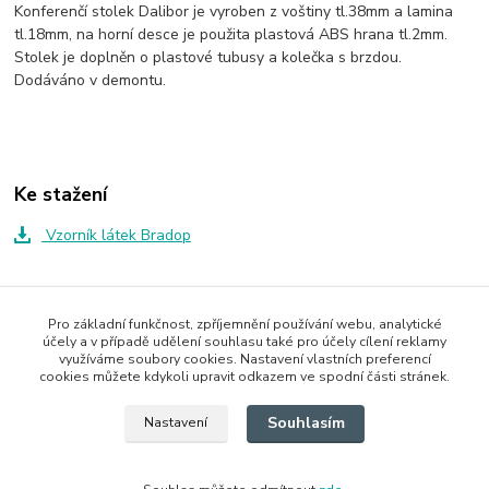
Konferenčí stolek Dalibor je vyroben z voštiny tl.38mm a lamina
tl.18mm, na horní desce je použita plastová ABS hrana tl.2mm.
Stolek je doplněn o plastové tubusy a kolečka s brzdou.
Dodáváno v demontu.
Ke stažení
Vzorník látek Bradop
Zboží zařazeno v kategoriích
Pro základní funkčnost, zpříjemnění používání webu, analytické
účely a v případě udělení souhlasu také pro účely cílení reklamy
Konferenční stoly
využíváme soubory cookies. Nastavení vlastních preferencí
cookies můžete kdykoli upravit odkazem ve spodní části stránek.
Laminové konferenční stoly
Souhlasím
Nastavení