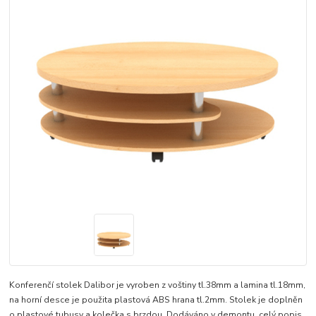
Konferenčí stolek Dalibor je vyroben z voštiny tl.38mm a lamina tl.18mm,
na horní desce je použita plastová ABS hrana tl.2mm. Stolek je doplněn
o plastové tubusy a kolečka s brzdou. Dodáváno v demontu.
celý popis