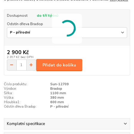
Dostupnost
do tří týdnů
Odstín dřeva Bradop
2 900 Kč
2 397 Kč
bez DPH
Přidat do košíku
Číslo produktu:
Sun-12709
Výrobce:
Bradop
Šířka:
1100 mm
Výška:
380 mm
Hloubka1:
600 mm
Odstín dřeva Bradop:
P - přírodní
Kompletní specifikace