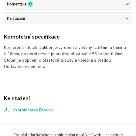
Komentáře
0
Ke stažení
Kompletní specifikace
Konferenčí stolek Dalibor je vyroben z voštiny tl.38mm a lamina
tl.18mm, na horní desce je použita plastová ABS hrana tl.2mm.
Stolek je doplněn o plastové tubusy a kolečka s brzdou.
Dodáváno v demontu.
Ke stažení
Vzorník látek Bradop
Zboží zařazeno v kategoriích
Pro základní funkčnost, zpříjemnění používání webu, analytické