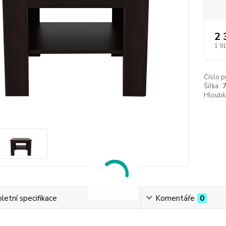
2 
1 9
Číslo p
Šířka:
Hloubk
etní specifikace
Komentáře
0