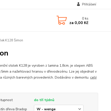
Přihlášení
0
ks
za
0,00 Kč
olek K128 Šimon
mon
enční stolek K128 je vyroben z lamina 1,8cm, je olepen ABS
,5mm a nažehlovací hranou v dřevodezénu. Lze jej objednat v
ka různých barevných provedeních. Dodáváno v demontu.
celý
tupnost
do tří týdnů
tín dřeva Bradop