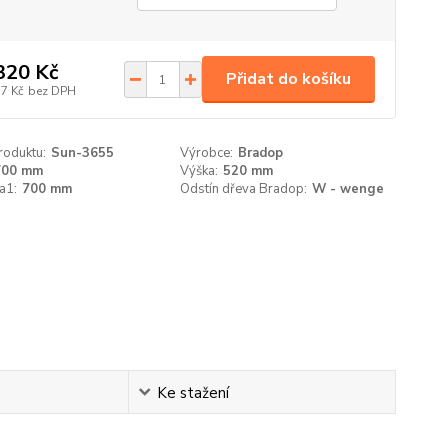
320 Kč
Přidat do košíku
17 Kč
bez DPH
roduktu:
Sun-3655
Výrobce:
Bradop
700 mm
Výška:
520 mm
a1:
700 mm
Odstín dřeva Bradop:
W - wenge
Ke stažení