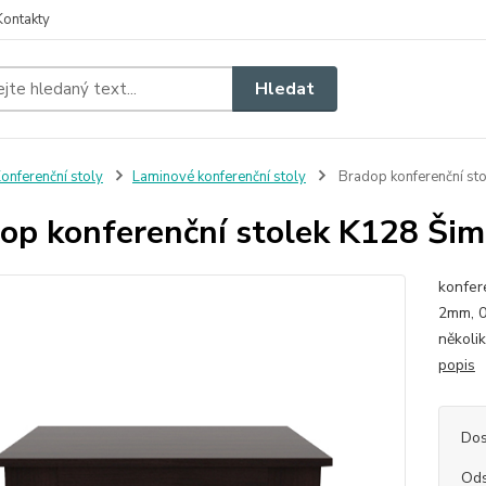
Kontakty
Hledat
onferenční stoly
Laminové konferenční stoly
Bradop konferenční st
op konferenční stolek K128 Ši
konfer
2mm, 0
několi
popis
Dos
Ods