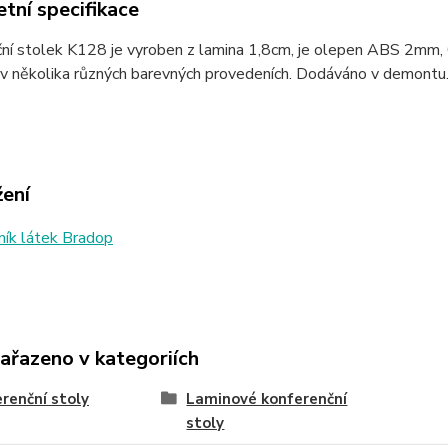
tní specifikace
ní stolek K128 je vyroben z lamina 1,8cm, je olepen ABS 2mm, 
 v několika různých barevných provedeních. Dodáváno v demontu
žení
ík látek Bradop
zařazeno v kategoriích
renční stoly
Laminové konferenční
stoly