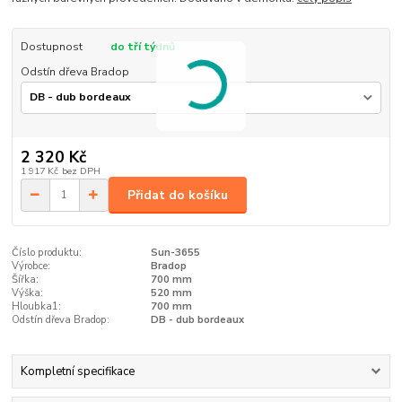
Dostupnost
do tří týdnů
Odstín dřeva Bradop
2 320 Kč
1 917 Kč
bez DPH
Přidat do košíku
Číslo produktu:
Sun-3655
Výrobce:
Bradop
Šířka:
700 mm
Výška:
520 mm
Hloubka1:
700 mm
Odstín dřeva Bradop:
DB - dub bordeaux
Kompletní specifikace