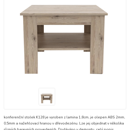
konferenční stolek K128 je vyroben z lamina 1,8cm, je olepen ABS 2mm,
0,5mm a nažehlovací hranou v dřevodezénu. Lze jej objednat v několika
různých barevných provedeních. Dodáváno v demontu.
celý popis