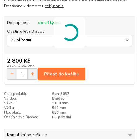
Dodáváno v demontu.
celý popis
Dostupnost
do tří týdnů
Odstín dřeva Bradop
2 800 Kč
2 314 Kč
bez DPH
Přidat do košíku
Číslo produktu:
Sun-3657
Výrobce:
Bradop
Šířka:
1100 mm
Výška:
540 mm
Hloubka1:
650 mm
Odstín dřeva Bradop:
P - přírodní
Kompletní specifikace