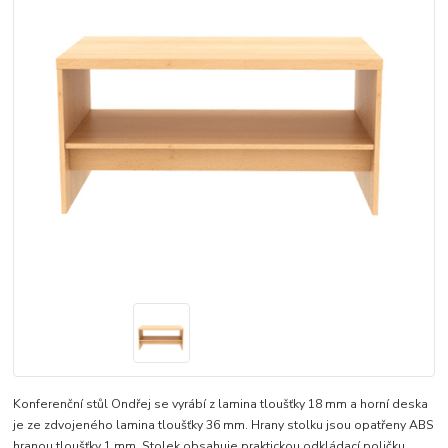
Konferenční stůl Ondřej se vyrábí z lamina tloušťky 18 mm a horní deska
je ze zdvojeného lamina tloušťky 36 mm. Hrany stolku jsou opatřeny ABS
hranou tloušťky 1 mm. Stolek obsahuje praktickou odkládací poličku.