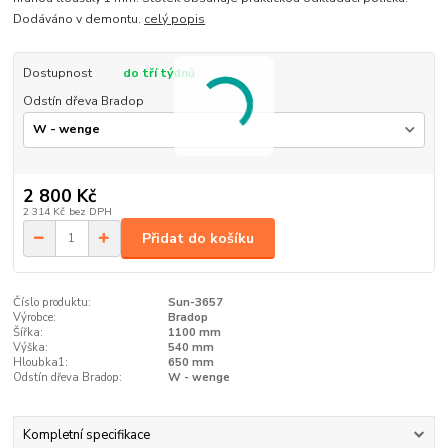
Dodáváno v demontu.
celý popis
Dostupnost
do tří týdnů
Odstín dřeva Bradop
2 800 Kč
2 314 Kč
bez DPH
Přidat do košíku
Číslo produktu:
Sun-3657
Výrobce:
Bradop
Šířka:
1100 mm
Výška:
540 mm
Hloubka1:
650 mm
Odstín dřeva Bradop:
W - wenge
Kompletní specifikace