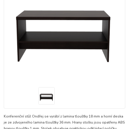
Konferenční stůl Ondřej se vyrábí z lamina tloušťky 18 mm a horní deska
je ze zdvojeného lamina tloušťky 36 mm. Hrany stolku jsou opatřeny ABS
hranou tloušťky 1 mm. Stolek obsahuje praktickou odkládací poličku.