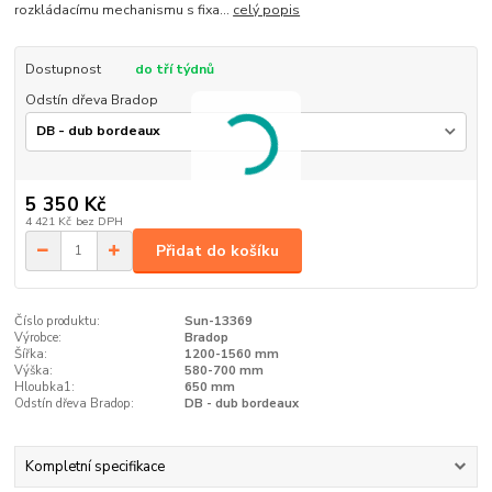
rozkládacímu mechanismu s fixa...
celý popis
Dostupnost
do tří týdnů
Odstín dřeva Bradop
5 350 Kč
4 421 Kč
bez DPH
Přidat do košíku
Číslo produktu:
Sun-13369
Výrobce:
Bradop
Šířka:
1200-1560 mm
Výška:
580-700 mm
Hloubka1:
650 mm
Odstín dřeva Bradop:
DB - dub bordeaux
Kompletní specifikace