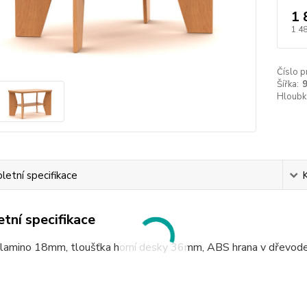
1 
1 4
Číslo p
Šířka:
Hloubk
etní specifikace
tní specifikace
: lamino 18mm, tloušťka horní desky 36mm, ABS hrana v dřevo