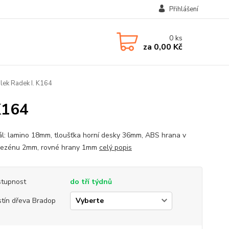
Přihlášení
0
ks
za
0,00 Kč
lek Radek I. K164
K164
ál: lamino 18mm, tloušťka horní desky 36mm, ABS hrana v
dezénu 2mm, rovné hrany 1mm
celý popis
tupnost
do tří týdnů
tín dřeva Bradop