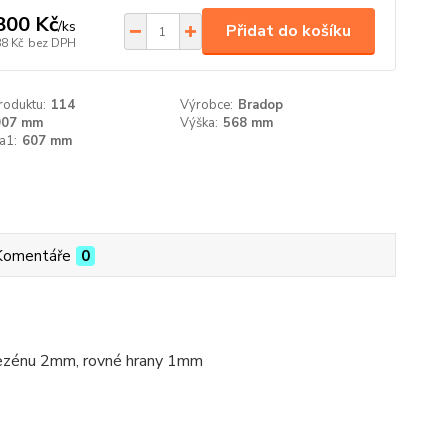
800 Kč
/
ks
Přidat do košíku
88 Kč
bez DPH
roduktu:
114
Výrobce:
Bradop
907 mm
Výška:
568 mm
a1:
607 mm
Komentáře
0
dezénu 2mm, rovné hrany 1mm