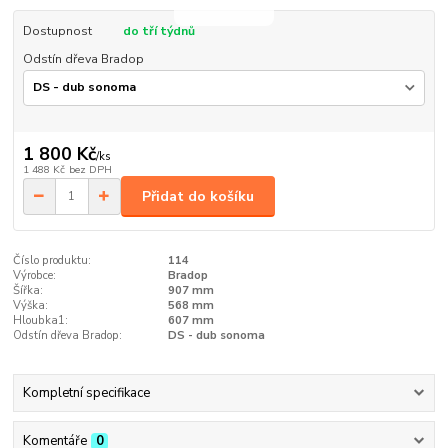
Dostupnost
do tří týdnů
Odstín dřeva Bradop
1 800 Kč
/
ks
1 488 Kč
bez DPH
Přidat do košíku
Číslo produktu:
114
Výrobce:
Bradop
Šířka:
907 mm
Výška:
568 mm
Hloubka1:
607 mm
Odstín dřeva Bradop:
DS - dub sonoma
Kompletní specifikace
Komentáře
0