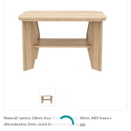
Materiál: lamino 18mm, tloušťka horní desky 36mm, ABS hrana v
dřevodezénu 2mm, rovné hrany 1mm
celý popis