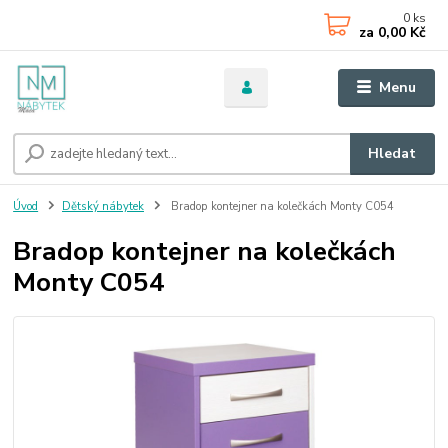
0
ks
za
0,00 Kč
Menu
Hledat
Úvod
Dětský nábytek
Bradop kontejner na kolečkách Monty C054
Bradop kontejner na kolečkách
Monty C054