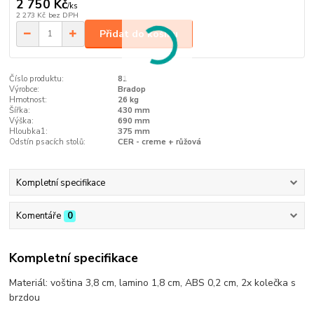
2 750 Kč
/
ks
2 273 Kč
bez DPH
Přidat do košíku
Číslo produktu:
81
Výrobce:
Bradop
Hmotnost:
26 kg
Šířka:
430 mm
Výška:
690 mm
Hloubka1:
375 mm
Odstín psacích stolů:
CER - creme + růžová
Kompletní specifikace
Komentáře
0
Kompletní specifikace
Materiál: voština 3,8 cm, lamino 1,8 cm, ABS 0,2 cm, 2x kolečka s
brzdou