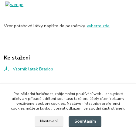
Vzor potahové látky napište do poznámky,
vyberte zde
Ke stažení
Vzorník látek Bradop
Zboží zařazeno v kategoriích
Pro základní funkčnost, zpříjemnění používání webu, analytické
účely a v případě udělení souhlasu také pro účely cílení reklamy
Židle
využíváme soubory cookies. Nastavení vlastních preferencí
cookies můžete kdykoli upravit odkazem ve spodní části stránek.
Čalouněné židle
Souhlasím
Nastavení