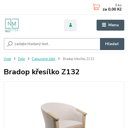
0
ks
za
0,00 Kč
Menu
Hledat
Úvod
Židle
Čalouněné židle
Bradop křesílko Z132
Bradop křesílko Z132