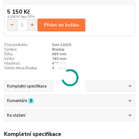
5 150 Kč
4 256 Kč
bez DPH
Přidat do košíku
Číslo produktu:
Sun-12415
Výrobce:
Bradop
Šířka:
680 mm
Výška:
760 mm
Hloubka1:
470 mm
Odstín dřeva Bradop:
S - bříza
Kompletní specifikace
Komentáře
0
Ke stažení
Kompletní specifikace