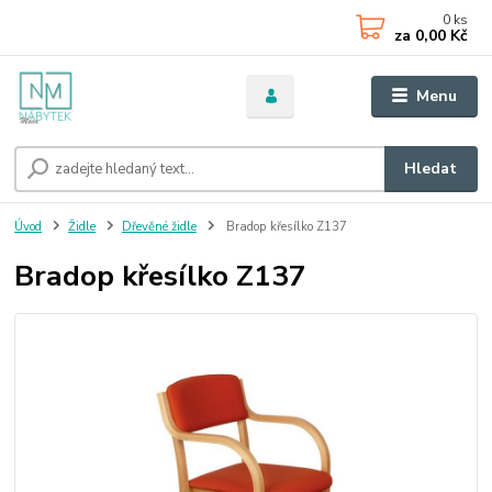
0
ks
za
0,00 Kč
Menu
Hledat
Úvod
Židle
Dřevěné židle
Bradop křesílko Z137
Bradop křesílko Z137