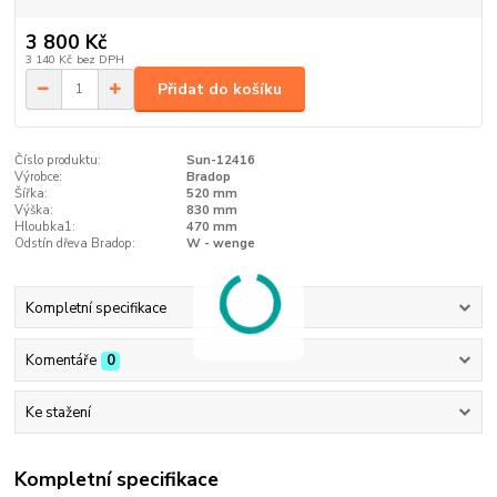
3 800 Kč
3 140 Kč
bez DPH
Přidat do košíku
Číslo produktu:
Sun-12416
Výrobce:
Bradop
Šířka:
520 mm
Výška:
830 mm
Hloubka1:
470 mm
Odstín dřeva Bradop:
W - wenge
Kompletní specifikace
Komentáře
0
Ke stažení
Kompletní specifikace