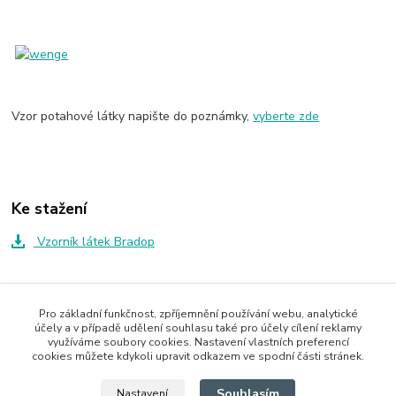
Vzor potahové látky napište do poznámky,
vyberte zde
Ke stažení
Vzorník látek Bradop
Zboží zařazeno v kategoriích
Pro základní funkčnost, zpříjemnění používání webu, analytické
účely a v případě udělení souhlasu také pro účely cílení reklamy
Židle
využíváme soubory cookies. Nastavení vlastních preferencí
cookies můžete kdykoli upravit odkazem ve spodní části stránek.
Dřevěné židle
Souhlasím
Nastavení