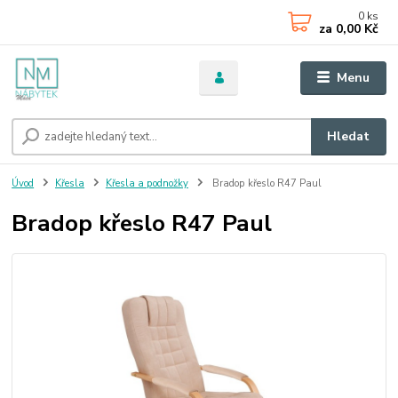
0
ks
za
0,00 Kč
Menu
Hledat
Úvod
Křesla
Křesla a podnožky
Bradop křeslo R47 Paul
Bradop křeslo R47 Paul