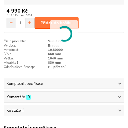
4 990 Kč
4 124 Kč
bez DPH
Přidat do košíku
Číslo produktu:
Sun-12731
Výrobce:
Bradop
Hmotnost:
10,80000
Šířka:
660 mm
Výška:
1040 mm
Hloubka1:
830 mm
Odstín dřeva Bradop:
P - přírodní
Kompletní specifikace
Komentáře
0
Ke stažení
Kompletní specifikace