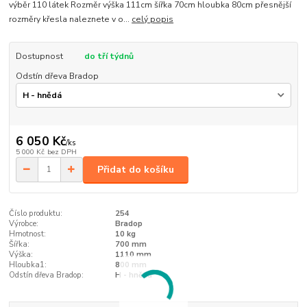
výběr 110 látek Rozměr výška 111cm šířka 70cm hloubka 80cm přesnější
rozměry křesla naleznete v o...
celý popis
Dostupnost
do tří týdnů
Odstín dřeva Bradop
6 050 Kč
/
ks
5 000 Kč
bez DPH
Přidat do košíku
Číslo produktu:
254
Výrobce:
Bradop
Hmotnost:
10 kg
Šířka:
700 mm
Výška:
1110 mm
Hloubka1:
800 mm
Odstín dřeva Bradop:
H - hnědá