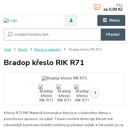
0
ks
za
0,00 Kč
Menu
Hledat
Úvod
Křesla
Křesla a podnožky
Bradop křeslo RIK R71
Bradop křeslo RIK R71
Křeslo R71 RIK Materiál konstrukce křesla je z bukového dřeva s
povrchovou úpravou, na výběr 7 barev moření tento typ křesel má
robustnější konstrukci kvalitní zvýšený prošívaný sedák, k čalounění je na