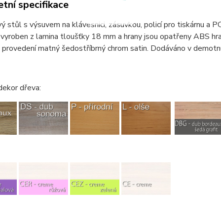
tní specifikace
ý stůl s výsuvem na klávesnici, zásuvkou, policí pro tiskárnu a
 vyroben z lamina tloušťky 18 mm a hrany jsou opatřeny ABS hr
v provedení matný šedostříbrný chrom satin. Dodáváno v demotn
dekor dřeva: