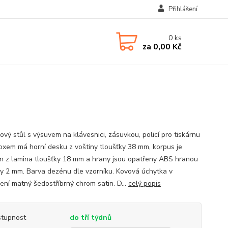
Přihlášení
0
ks
za
0,00 Kč
ový stůl s výsuvem na klávesnici, zásuvkou, policí pro tiskárnu
oxem má horní desku z voštiny tloušťky 38 mm, korpus je
n z lamina tloušťky 18 mm a hrany jsou opatřeny ABS hranou
ky 2 mm. Barva dezénu dle vzorníku. Kovová úchytka v
ení matný šedostříbrný chrom satin. D...
celý popis
tupnost
do tří týdnů