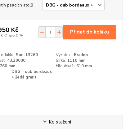
tín psacích stolů
950 Kč
Přidat do košíku
38 Kč
bez DPH
roduktu:
Sun-13260
Výrobce:
Bradop
st:
43,20000
Šířka:
1110 mm
760 mm
Hloubka1:
610 mm
DBG - dub bordeaux
+ šedá grafit
Ke stažení