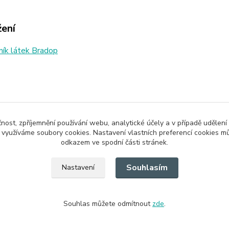
žení
ík látek Bradop
zařazeno v kategoriích
čnost, zpříjemnění používání webu, analytické účely a v případě udělení
y využíváme soubory cookies. Nastavení vlastních preferencí cookies mů
odkazem ve spodní části stránek.
Souhlasím
Nastavení
Souhlas můžete odmítnout
zde
.