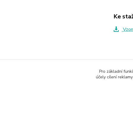
Ke sta
Vzorn
Zboží 
Pro základní funk
účely cílení reklam
Stoly