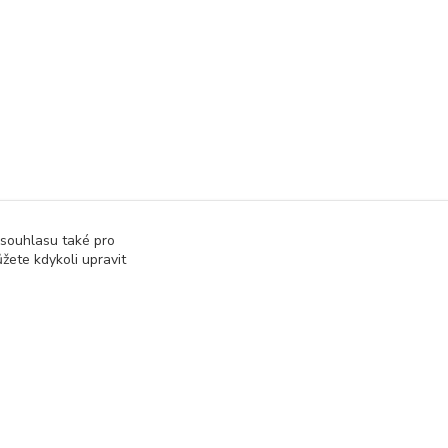
 souhlasu také pro
žete kdykoli upravit
Vytvořeno na
Eshop-rychle.cz