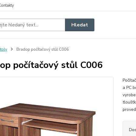
Kontakty
Hledat
toly
Bradop počítačový stůl C006
op počítačový stůl C006
Počítač
a PC b
vyrobe
tloušť
proved
Dos