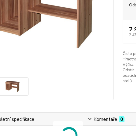
Ods
2 
2 4
Číslo p
Hmotno
Výška:
Odstín
psacích
stolů:
etní specifikace
Komentáře
0