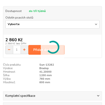
Dostupnost
do tří týdnů
Odstín psacích stolů
2 860 Kč
2 364 Kč
bez DPH
Přidat do košíku
Číslo produktu:
Sun-13262
Výrobce:
Bradop
Hmotnost:
41,20000
Šířka:
1200 mm
Výška:
760 mm
Hloubka1:
600 mm
Kompletní specifikace