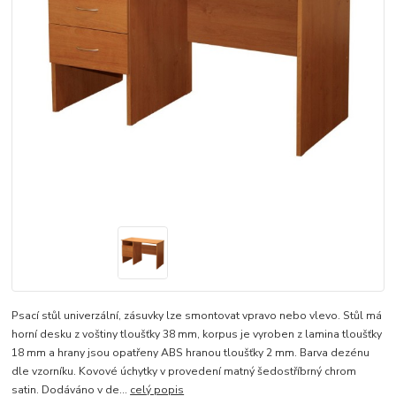
Psací stůl univerzální, zásuvky lze smontovat vpravo nebo vlevo. Stůl má
horní desku z voštiny tloušťky 38 mm, korpus je vyroben z lamina tloušťky
18 mm a hrany jsou opatřeny ABS hranou tloušťky 2 mm. Barva dezénu
dle vzorníku. Kovové úchytky v provedení matný šedostříbrný chrom
satin. Dodáváno v de...
celý popis