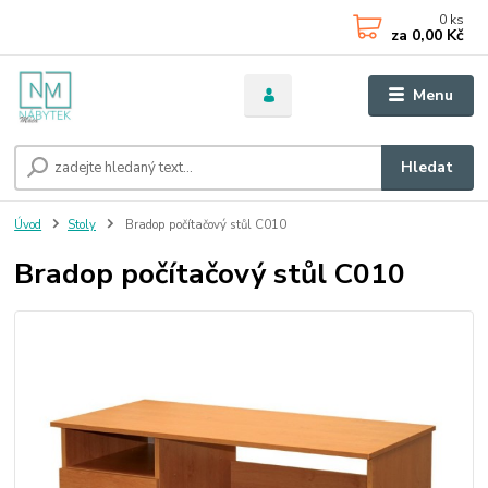
0
ks
za
0,00 Kč
Menu
Hledat
Úvod
Stoly
Bradop počítačový stůl C010
Bradop počítačový stůl C010