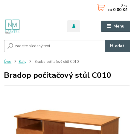
0
ks
za
0,00 Kč
Menu
Hledat
Úvod
Stoly
Bradop počítačový stůl C010
Bradop počítačový stůl C010