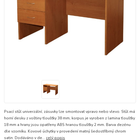
Psací stůl univerzální, zásuvky lze smontovat vpravo nebo vlevo. Stůl má
horní desku z voštiny tloušťky 38 mm, korpus je vyroben z lamina tloušťky
18 mm a hrany jsou opatřeny ABS hranou tloušťky 2 mm. Barva dezénu
dle vzorníku. Kovové úchytky v provedení matný šedostříbrný chrom
satin. Dodáváno v de...
celý popis