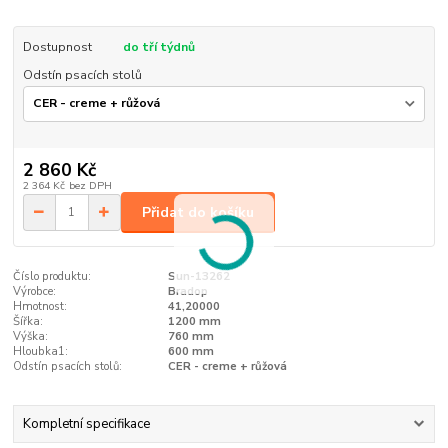
Dostupnost
do tří týdnů
Odstín psacích stolů
2 860 Kč
2 364 Kč
bez DPH
Přidat do košíku
Číslo produktu:
Sun-13262
Výrobce:
Bradop
Hmotnost:
41,20000
Šířka:
1200 mm
Výška:
760 mm
Hloubka1:
600 mm
Odstín psacích stolů:
CER - creme + růžová
Kompletní specifikace