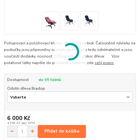
Pohupovací a polohovací křeslo, dřevo masiv buk. Čalouněné návleky na
područky jsou připevněny suchým zipem, jsou tedy odnímatelné a jsou
součástí dodávky. nosnost: 120 kg Vyberte dekor dřeva: Vzor
potahové látky napište do poznámky, vyberte zde
celý popis
Dostupnost
do tří týdnů
Odstín dřeva Bradop
6 000 Kč
4 959 Kč
bez DPH
Přidat do košíku