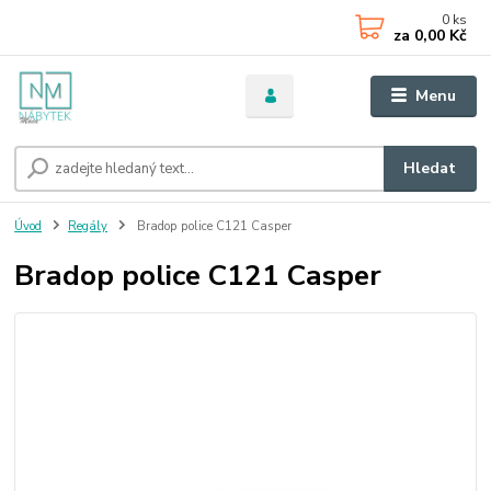
0
ks
za
0,00 Kč
Menu
Hledat
Úvod
Regály
Bradop police C121 Casper
Bradop police C121 Casper