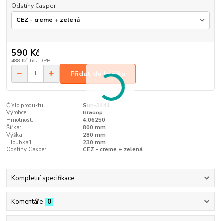
Odstíny Casper
590 Kč
488 Kč
bez DPH
Přidat do košíku
Číslo produktu:
Sun-3441
Výrobce:
Bradop
Hmotnost:
4,06250
Šířka:
800 mm
Výška:
280 mm
Hloubka1:
230 mm
Odstíny Casper:
CEZ - creme + zelená
Kompletní specifikace
Komentáře
0