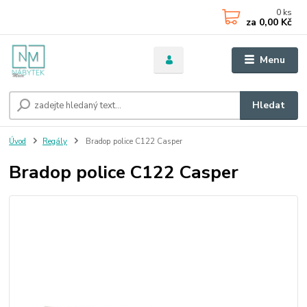
0
ks
za
0,00 Kč
Menu
Hledat
Úvod
Regály
Bradop police C122 Casper
Bradop police C122 Casper