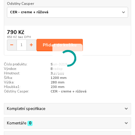
Odstíny Casper
790 Kč
653 Kč
bez DPH
Přidat do košíku
Číslo produktu:
Sun-3219
Výrobce:
Bradop
Hmotnost:
3,87500
Šířka:
1200 mm
Výška:
280 mm
Hloubka1:
230 mm
Odstíny Casper:
CER - creme + růžová
Kompletní specifikace
Komentáře
0