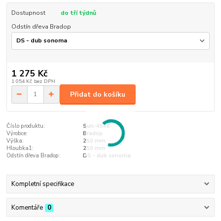
Dostupnost
do tří týdnů
Odstín dřeva Bradop
1 275 Kč
1 054 Kč
bez DPH
Přidat do košíku
Číslo produktu:
Sun-4548
Výrobce:
Bradop
Výška:
250 mm
Hloubka1:
250 mm
Odstín dřeva Bradop:
DS - dub sonoma
Kompletní specifikace
Komentáře
0