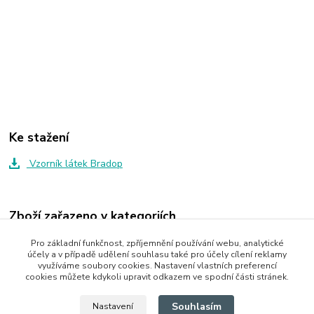
Ke stažení
Vzorník látek Bradop
Zboží zařazeno v kategoriích
Regály
Pro základní funkčnost, zpříjemnění používání webu, analytické
účely a v případě udělení souhlasu také pro účely cílení reklamy
Bytové doplňky
využíváme soubory cookies. Nastavení vlastních preferencí
cookies můžete kdykoli upravit odkazem ve spodní části stránek.
Police
Souhlasím
Nastavení