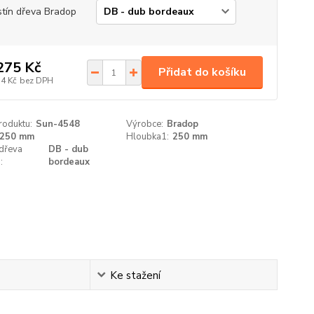
tín dřeva Bradop
275 Kč
Přidat do košíku
54 Kč
bez DPH
roduktu:
Sun-4548
Výrobce:
Bradop
250 mm
Hloubka1:
250 mm
 dřeva
DB - dub
:
bordeaux
Ke stažení