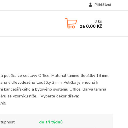
Přihlášení
0
ks
za
0,00 Kč
á polička ze sestavy Office. Materiál lamino tloušťky 18 mm,
ana v dřevodezénu tloušťky 2 mm. Polička je vhodná k
ní kancelářského a bytového systému Office. Barva lamina
ýběru ze vzorníku níže. Vyberte dekor dřeva:
opis
tupnost
do tří týdnů