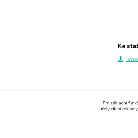
Ke sta
Vzorn
Zboží 
Pro základní funk
Regá
účely cílení reklam