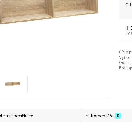
Ods
1 
1 0
Číslo p
Výška:
Odstín
Bradop
etní specifikace
Komentáře
0