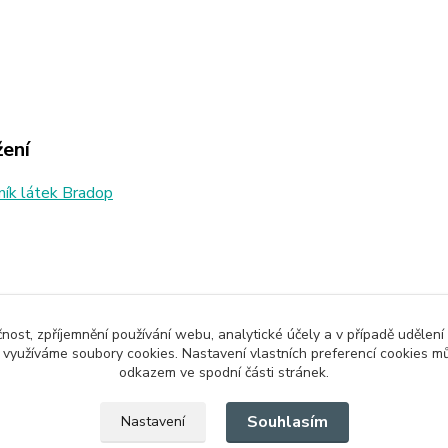
žení
ík látek Bradop
zařazeno v kategoriích
čnost, zpříjemnění používání webu, analytické účely a v případě udělení
ly
Bytové doplňky
Poli
y využíváme soubory cookies. Nastavení vlastních preferencí cookies mů
odkazem ve spodní části stránek.
Souhlasím
Nastavení