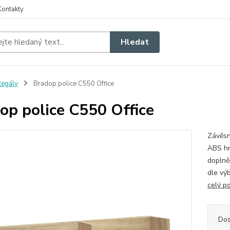
Kontakty
Hledat
egály
Bradop police C550 Office
op police C550 Office
Závěsn
ABS hr
doplně
dle v
celý p
Dos