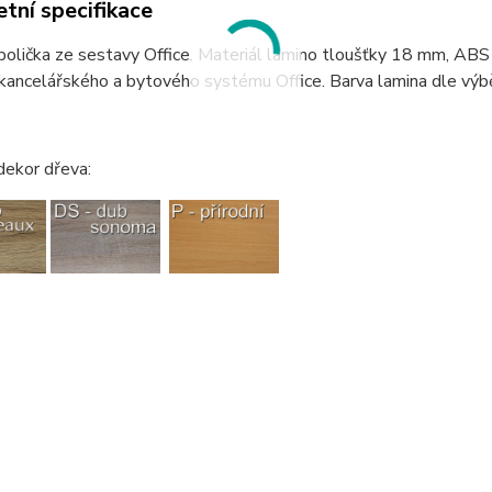
tní specifikace
olička ze sestavy Office. Materiál lamino tloušťky 18 mm, ABS
kancelářského a bytového systému Office. Barva lamina dle výběr
dekor dřeva: